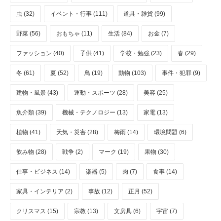
虫 (32)
イベント・行事 (111)
道具・雑貨 (99)
野菜 (56)
おもちゃ (11)
生活 (84)
お金 (7)
ファッション (40)
子供 (41)
学校・勉強 (23)
春 (29)
冬 (61)
夏 (52)
鳥 (19)
動物 (103)
事件・犯罪 (9)
建物・風景 (43)
運動・スポーツ (28)
美容 (25)
魚介類 (39)
機械・テクノロジー (13)
家電 (13)
植物 (41)
天気・災害 (28)
梅雨 (14)
環境問題 (6)
飲み物 (28)
戦争 (2)
マーク (19)
果物 (30)
仕事・ビジネス (14)
楽器 (5)
肉 (7)
食事 (14)
家具・インテリア (2)
事故 (12)
正月 (52)
クリスマス (15)
宗教 (13)
文房具 (6)
宇宙 (7)