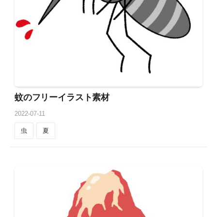
蚊のフリーイラスト素材
2022
-
07
-
11
虫
夏